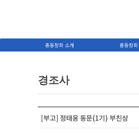
총동창회 소개
총동창회
경조사
[부고] 정태웅 동문(1기) 부친상