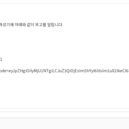
천하셨기에 아래와 같이 부고를 알립니다.
1
incode=eyJpZHgiOiIyMjU1NTgiLCJuZ3QiOjEsIm5hYyI6IiIsIm1uX2lkeC